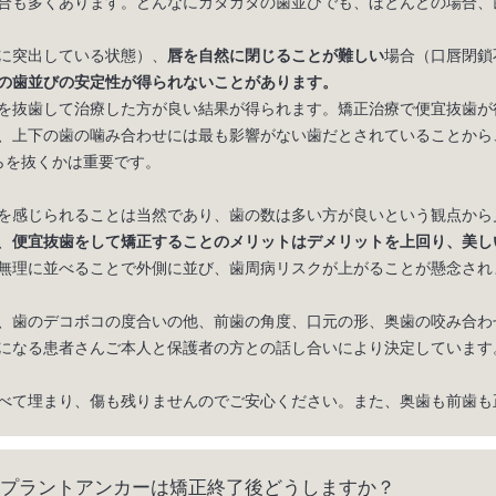
合も多くあります。どんなにガタガタの歯並びでも、ほとんどの場合、
に突出している状態）、
唇を自然に閉じることが難しい
場合（口唇閉鎖
の歯並びの安定性が得られないことがあります。
を抜歯して治療した方が良い結果が得られます。矯正治療で便宜抜歯が
、上下の歯の噛み合わせには最も影響がない歯だとされていることから
らを抜くかは重要です。
を感じられることは当然であり、歯の数は多い方が良いという観点から
、
便宜抜歯をして矯正することのメリットはデメリットを上回り、美し
無理に並べることで外側に並び、歯周病リスクが上がることが懸念され
、歯のデコボコの度合いの他、前歯の角度、口元の形、奥歯の咬み合わ
になる患者さんご本人と保護者の方との話し合いにより決定しています
べて埋まり、傷も残りませんのでご安心ください。また、奥歯も前歯も
プラントアンカーは矯正終了後どうしますか？