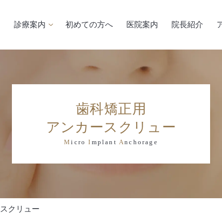
診療案内
初めての方へ
医院案内
院長紹介
歯科矯正用
アンカースクリュー
M
icro
I
mplant
A
nchorage
スクリュー