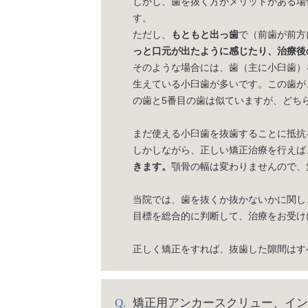
しかし、歯を抜く方がメリットがある場
す。
ただし、
もともと出っ歯
で（前歯が前方
っと口元が出たように感じたり、治療後
そのような場合には、歯（主に小臼歯）
生えている小臼歯が多いです。この歯が
の歯と5番目の歯は似ていますが、どち
まだ使える小臼歯を抜歯することに抵抗
しかしながら、正しい矯正治療を行えば
きます。
顎骨の幅は変わりませんので、
当院では、歯を抜くか抜かないかに関し
目標を総合的に判断して、治療をお受け
正しく矯正をすれば、抜歯した隙間はす
矯正用アンカースクリュー、イン