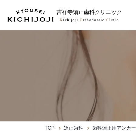
吉祥寺矯正歯科クリニック
K
ichijoji
O
rthodontic
C
linic
TOP
矯正歯科
歯科矯正用アンカー