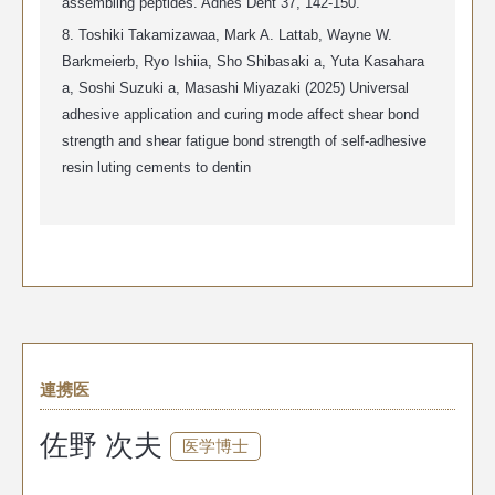
assembling peptides. Adhes Dent 37, 142-150.
8. Toshiki Takamizawaa, Mark A. Lattab, Wayne W.
Barkmeierb, Ryo Ishiia, Sho Shibasaki a, Yuta Kasahara
a, Soshi Suzuki a, Masashi Miyazaki (2025)
Universal
adhesive application and curing mode affect shear bond
strength and shear fatigue bond strength of self-adhesive
resin luting cements to dentin
連携医
佐野 次夫
医学博士