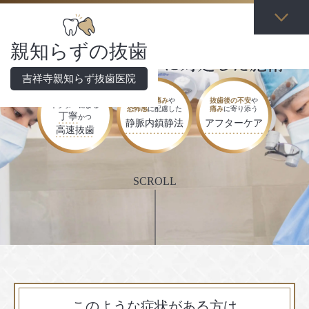
吉祥寺親知らず抜歯医院
の
親知らずの抜歯
吉祥寺親知らず抜歯医院
口腔外科出身
の
抜歯の痛み
や
抜歯後の不安
や
ドクターによる
恐怖感
に配慮した
痛み
に寄り添う
丁寧
かつ
静脈内鎮静法
アフターケア
高速抜歯
SCROLL
このような症状が
ある方は