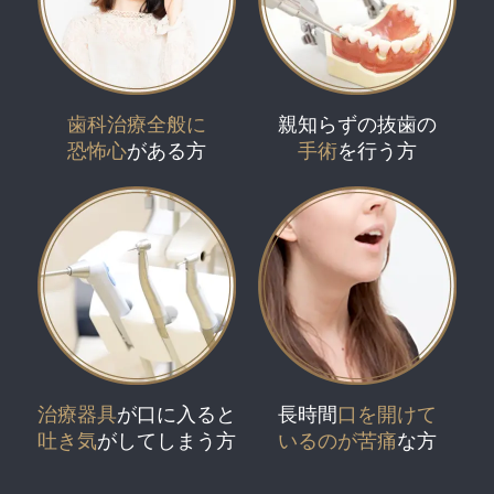
歯科治療全般に
親知らずの抜歯の
恐怖心
がある方
手術
を行う方
治療器具
が口に入ると
長時間
口を開けて
吐き気
がしてしまう方
いるのが苦痛
な方