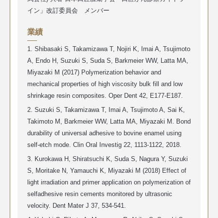
イン」改訂委員会 メンバー
業績
1. Shibasaki S, Takamizawa T, Nojiri K, Imai A, Tsujimoto
A, Endo H, Suzuki S, Suda S, Barkmeier WW, Latta MA,
Miyazaki M (2017)
Polymerization behavior and
mechanical properties of high viscosity bulk fill and low
shrinkage resin composites.
Oper Dent 42, E177-E187.
2. Suzuki S, Takamizawa T, Imai A, Tsujimoto A, Sai K,
Takimoto M, Barkmeier WW, Latta MA, Miyazaki M.
Bond
durability of universal adhesive to bovine enamel using
self-etch mode.
Clin Oral Investig 22, 1113-1122, 2018.
3. Kurokawa H, Shiratsuchi K, Suda S, Nagura Y, Suzuki
S, Moritake N, Yamauchi K, Miyazaki M (2018)
Effect of
light irradiation and primer application on polymerization of
selfadhesive resin cements monitored by ultrasonic
velocity.
Dent Mater J 37, 534-541.