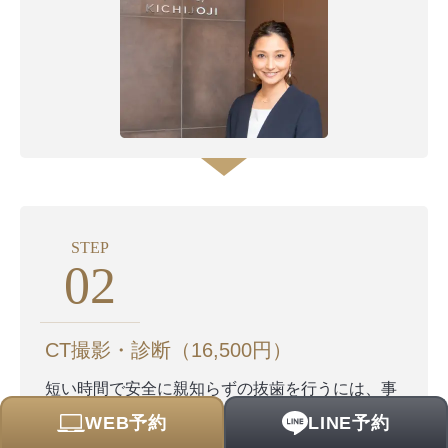
STEP
02
CT撮影・診断（16,500円）
短い時間で安全に親知らずの抜歯を行うには、事
前の画像検査が欠かせません。CT撮影により、親
WEB予約
LINE予約
知らずや顎の骨の状態を詳しく知ることができま