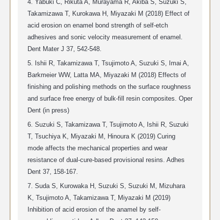
4. Yabuki C, Rikuta A, Murayama R, Akiba S, Suzuki S,
Takamizawa T, Kurokawa H, Miyazaki M (2018)
Effect of
acid erosion on enamel bond strength of self-etch
adhesives and sonic velocity measurement of enamel.
Dent Mater J 37, 542-548.
5. Ishii R, Takamizawa T, Tsujimoto A, Suzuki S, Imai A,
Barkmeier WW, Latta MA, Miyazaki M (2018)
Effects of
finishing and polishing methods on the surface roughness
and surface free energy of bulk-fill resin composites.
Oper
Dent (in press)
6. Suzuki S, Takamizawa T, Tsujimoto A, Ishii R, Suzuki
T, Tsuchiya K, Miyazaki M, Hinoura K (2019)
Curing
mode affects the mechanical properties and wear
resistance of dual-cure-based provisional resins.
Adhes
Dent 37, 158-167.
7. Suda S, Kurowaka H, Suzuki S, Suzuki M, Mizuhara
K, Tsujimoto A, Takamizawa T, Miyazaki M (2019)
Inhibition of acid erosion of the anamel by self-