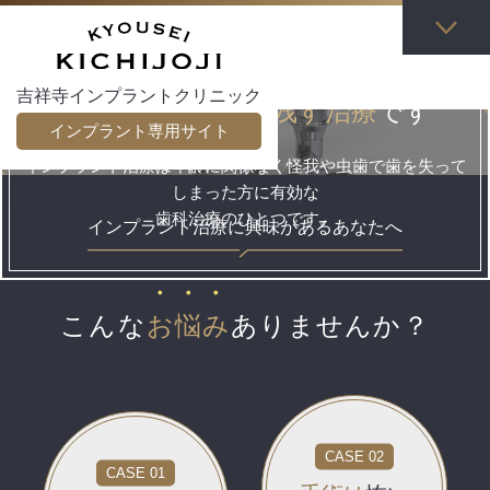
インプラント治療は
SCROLL
吉祥寺インプラントクリニック
健康な自分の歯を
残す治療
です
インプラント専用サイト
インプラント治療は年齢に関係なく怪我や虫歯で歯を失って
しまった方に有効な
歯科治療のひとつです。
インプラント治療に興味がある
あなたへ
こんな
お
悩
み
ありませんか？
CASE 02
CASE 01