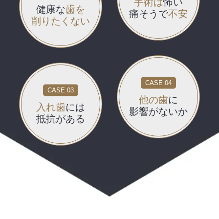
手術は
怖い
健康な
歯を
痛そうで
不安
削りたくない
CASE 04
CASE 03
他の歯
に
入れ歯
には
影響がないか
抵抗がある