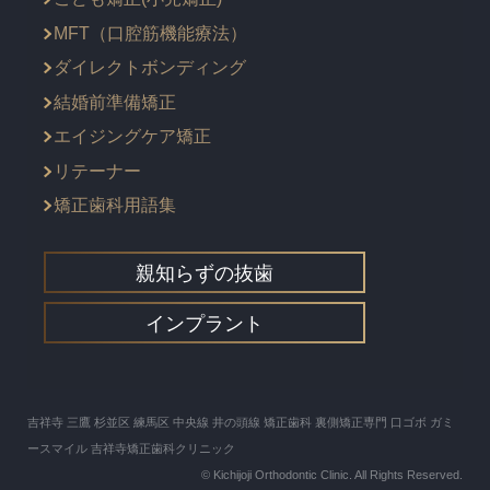
MFT（口腔筋機能療法）
ダイレクトボンディング
結婚前準備矯正
エイジングケア矯正
リテーナー
矯正歯科用語集
親知らずの抜歯
インプラント
吉祥寺 三鷹 杉並区 練馬区 中央線 井の頭線 矯正歯科 裏側矯正専門 口ゴボ ガミ
ースマイル 吉祥寺矯正歯科クリニック
© Kichijoji Orthodontic Clinic. All Rights Reserved.