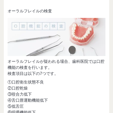
オーラルフレイルの検査
オーラルフレイルが疑われる場合、歯科医院では口腔
機能の検査を行います。
検査項目は以下の7つです。
①口腔衛生状態不良
②口腔乾燥
③咬合力低下
④舌口唇運動機能低下
⑤低舌圧
⑥咀嚼機能低下