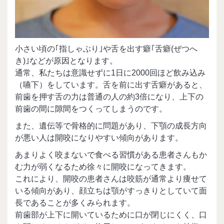
小さい頃の｢指しゃぶり｣や舌を出す癖｢舌癖(ぜつへ
き)｣などが原因となります。
通常、私たちは意識せずに1日に2000回ほど飲み込み
（嚥下）をしています。舌を前に出す舌癖があると、
前歯を押す舌の力は普通の人の約3倍になり、上下の
前歯の間に隙間をつくってしまうのです。
また、遺伝等で骨格的に問題があり、下顎の成長方向
が悪い人は開咬になりやすい傾向があります。
あまりよく咬まないで食べる習慣がある患者さんもか
む力が弱くなるため徐々に開咬になってきます。
これにより、開咬の患者さんは咬筋が通常より痩せて
いる傾向があり、顔立ちは顎がすっきりとしていて面
長であることが多くみられます。
前歯部が上下に開いているために口が閉じにくく、口