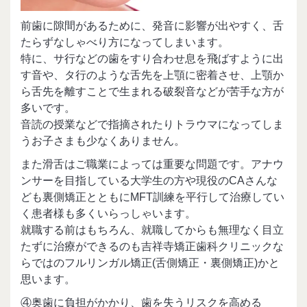
前歯に隙間があるために、発音に影響が出やすく、舌
たらずなしゃべり方になってしまいます。
特に、サ行などの歯をすり合わせ息を飛ばすように出
す音や、タ行のような舌先を上顎に密着させ、上顎か
ら舌先を離すことで生まれる破裂音などが苦手な方が
多いです。
音読の授業などで指摘されたりトラウマになってしま
うお子さまも少なくありません。
また滑舌はご職業によっては重要な問題です。アナウ
ンサーを目指している大学生の方や現役のCAさんな
ども裏側矯正とともにMFT訓練を平行して治療してい
く患者様も多くいらっしゃいます。
就職する前はもちろん、就職してからも無理なく目立
たずに治療ができるのも吉祥寺矯正歯科クリニックな
らではのフルリンガル矯正(舌側矯正・裏側矯正)かと
思います。
④奥歯に負担がかかり、歯を失うリスクを高める