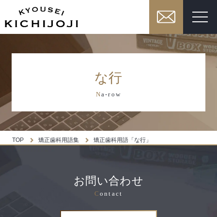
な行
N
a-row
TOP
矯正歯科用語集
矯正歯科用語「な行」
お問い合わせ
C
ontact