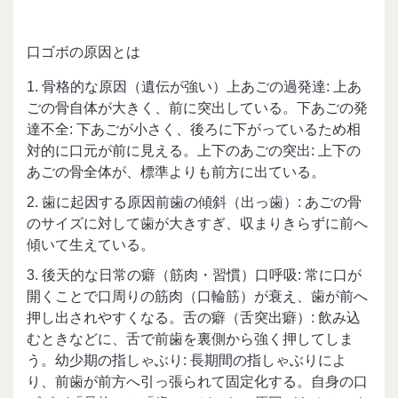
口ゴボの原因とは
1. 骨格的な原因（遺伝が強い）上あごの過発達: 上あ
ごの骨自体が大きく、前に突出している。下あごの発
達不全: 下あごが小さく、後ろに下がっているため相
対的に口元が前に見える。上下のあごの突出: 上下の
あごの骨全体が、標準よりも前方に出ている。
2. 歯に起因する原因前歯の傾斜（出っ歯）: あごの骨
のサイズに対して歯が大きすぎ、収まりきらずに前へ
傾いて生えている。
3. 後天的な日常の癖（筋肉・習慣）口呼吸: 常に口が
開くことで口周りの筋肉（口輪筋）が衰え、歯が前へ
押し出されやすくなる。舌の癖（舌突出癖）: 飲み込
むときなどに、舌で前歯を裏側から強く押してしま
う。幼少期の指しゃぶり: 長期間の指しゃぶりによ
り、前歯が前方へ引っ張られて固定化する。自身の口